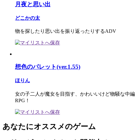
月夜と思い出
どこかの太
物を探したり思い出を振り返ったりするADV
想色のパレット(ver.1.55)
ほりん
女の子二人が魔女を目指す、かわいいけど物騒な中編
RPG！
あなたにオススメのゲーム