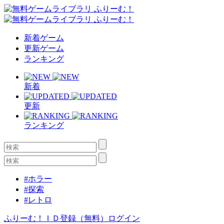
新着ゲーム
更新ゲーム
ランキング
新着
更新
ランキング
#ホラー
#探索
#レトロ
ふりーむ！ＩＤ登録（無料）
ログイン