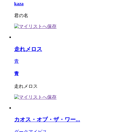
kaza
君の名
走れメロス
青
青
走れメロス
カオス・オブ・ザ・ワー...
ダークアイビス