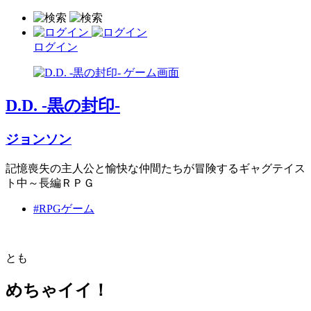
ログイン
D.D. -黒の封印-
ジョンソン
記憶喪失の主人公と愉快な仲間たちが冒険するギャグテイス
ト中～長編ＲＰＧ
#RPGゲーム
とも
めちゃイイ！