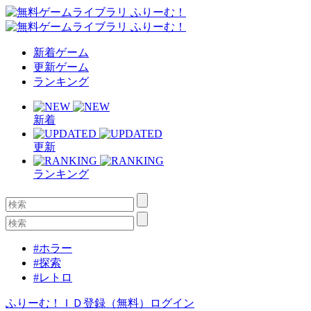
新着ゲーム
更新ゲーム
ランキング
新着
更新
ランキング
#ホラー
#探索
#レトロ
ふりーむ！ＩＤ登録（無料）
ログイン