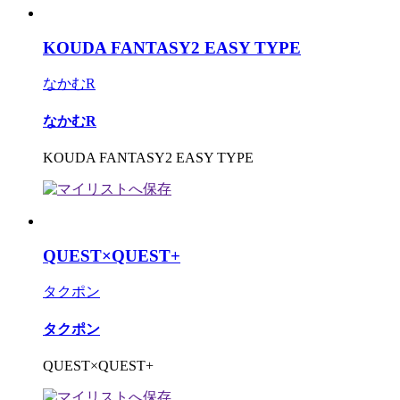
KOUDA FANTASY2 EASY TYPE
なかむR
なかむR
KOUDA FANTASY2 EASY TYPE
QUEST×QUEST+
タクポン
タクポン
QUEST×QUEST+