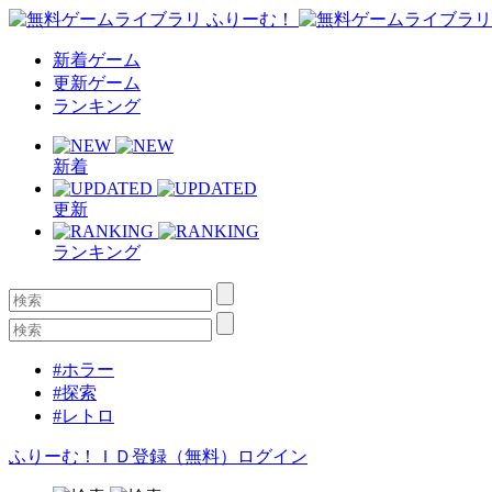
新着ゲーム
更新ゲーム
ランキング
新着
更新
ランキング
#ホラー
#探索
#レトロ
ふりーむ！ＩＤ登録（無料）
ログイン