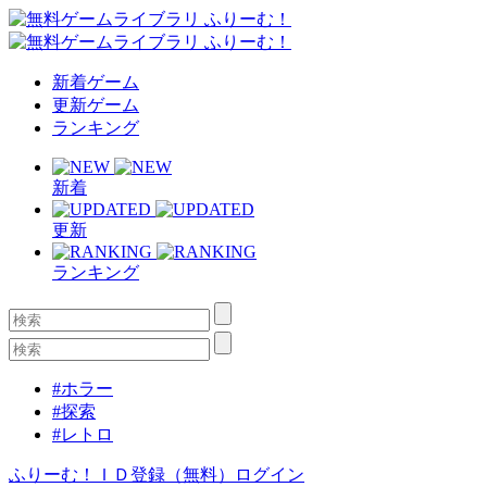
新着ゲーム
更新ゲーム
ランキング
新着
更新
ランキング
#ホラー
#探索
#レトロ
ふりーむ！ＩＤ登録（無料）
ログイン