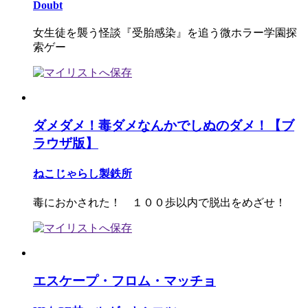
Doubt
女生徒を襲う怪談『受胎感染』を追う微ホラー学園探
索ゲー
ダメダメ！毒ダメなんかでしぬのダメ！【ブ
ラウザ版】
ねこじゃらし製鉄所
毒におかされた！ １００歩以内で脱出をめざせ！
エスケープ・フロム・マッチョ