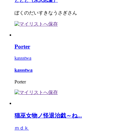
ととと（永久恋愛）
ぼくのだいすきなうさぎさん
Porter
kassstwa
kassstwa
Porter
猫巫女物ノ怪退治戯～ね...
ｍｄｋ