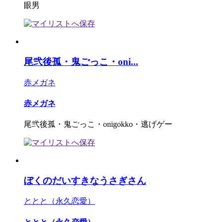
眼男
尾弐後孤・鬼ごっこ・oni...
赤メガネ
赤メガネ
尾弐後孤・鬼ごっこ・onigokko・逃げゲー
ぼくのだいすきなうさぎさん
ととと（永久恋愛）