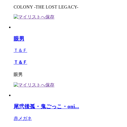
COLONY -THE LOST LEGACY-
眼男
Ｔ＆Ｆ
Ｔ＆Ｆ
眼男
尾弐後孤・鬼ごっこ・oni...
赤メガネ