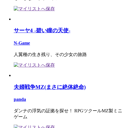
サーヤ4 -碧い瞳の天使-
N-Game
人翼種の生き残り、その少女の旅路
夫婦戦争MZ(まさに絶体絶命)
panda
ダンナの浮気の証拠を探せ！ RPGツクールMZ製ミニ
ゲーム