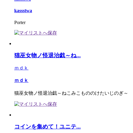
kassstwa
Porter
猫巫女物ノ怪退治戯～ね...
ｍｄｋ
ｍｄｋ
猫巫女物ノ怪退治戯～ねこみこもののけたいじのぎ～
コインを集めて！ユニテ...