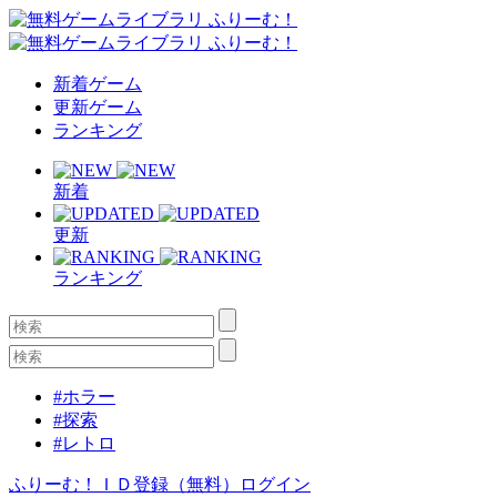
新着ゲーム
更新ゲーム
ランキング
新着
更新
ランキング
#ホラー
#探索
#レトロ
ふりーむ！ＩＤ登録（無料）
ログイン