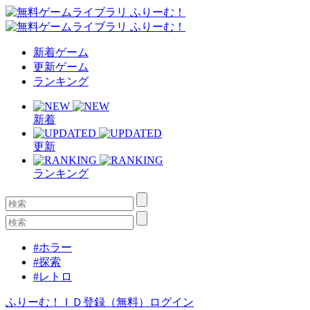
新着ゲーム
更新ゲーム
ランキング
新着
更新
ランキング
#ホラー
#探索
#レトロ
ふりーむ！ＩＤ登録（無料）
ログイン