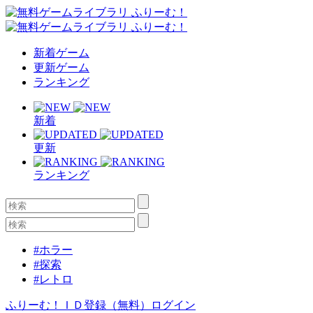
新着ゲーム
更新ゲーム
ランキング
新着
更新
ランキング
#ホラー
#探索
#レトロ
ふりーむ！ＩＤ登録（無料）
ログイン