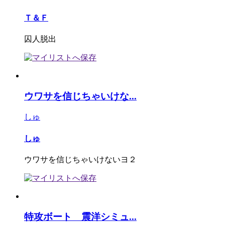
Ｔ＆Ｆ
囚人脱出
ウワサを信じちゃいけな...
しゅ
しゅ
ウワサを信じちゃいけないヨ２
特攻ボート 震洋シミュ...