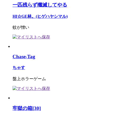
一匹残らず殲滅してやる
HI☆GE林。(ヒゲハヤシマル)
蚊が憎い
Chase-Tag
ちゃす
盤上ホラーゲーム
牢獄の箱[30]