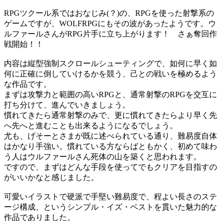
RPGツクール系ではおなじみ(？)の、RPGを使った射撃系の
ゲームですが、WOLFRPGにもその波があったようです。ウ
ルファールさんがRPG片手に立ち上がります！ さぁ奪回作
戦開始！！
内容は縦型強制スクロールシューティングで、如何に早く如
何に正確に倒していけるかを競う、己との戦いを極めるよう
な作品です。
まずは攻撃力と範囲の高いRPGと、通常射撃のRPGを交互に
打ち分けて、進んでいきましょう。
慣れてきたら通常射撃のみで、更に慣れてきたらより早く先
へ先へと進むことも出来るようになるでしょう。
尤も、げそーとさまが既に述べられている通り、難易度自体
はかなり手強い。慣れている方ならばともかく、初めて味わ
う人はウルファールさん死体の山を築くと思われます。
ですので、まずはどんな手段を使ってでもクリアを目指すの
がいいかなと感じました。
可愛いイラストで硬派で手堅い難易度で、程よい長さのステ
ージ構成、というシンプル・イズ・ベストを貫いた魅力的な
作品でありました。