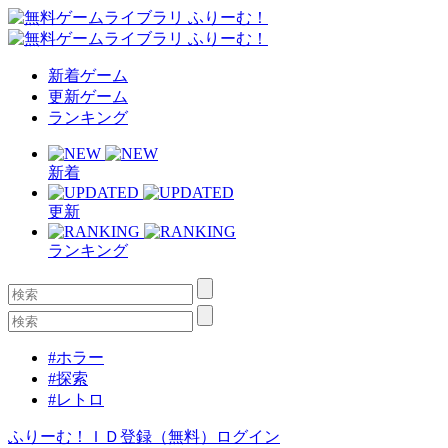
新着ゲーム
更新ゲーム
ランキング
新着
更新
ランキング
#ホラー
#探索
#レトロ
ふりーむ！ＩＤ登録（無料）
ログイン