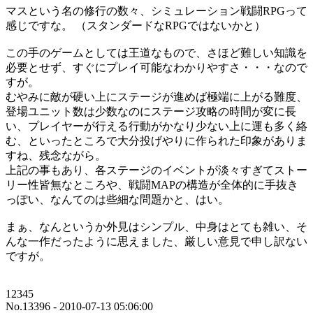
マスという名の修行の数々、シミュレーション戦闘RPGって
感じですな。 （スタンダードなRPGではないかと）
この手のゲームとしては王道なもので、さほど難しい知識を
必要とせず、すぐにプレイ可能なわかりやすさ・・・なので
すが。
むやみに敵が硬い上にステージが進めば極端に上がる難度、
登場ユニット数は少数なのにステージ攻略の時間が変に長
い、プレイヤーが行える行動がかなり少ない上に運も多く絡
む、といったところで大分投げやりに作られた印象がありま
すね、残念ながら。
上記の事もあり、各ステージのイベントが淡々すぎてストー
リー性皆無なところや、戦闘MAPの構造が全体的に手抜き
っぽい、なんてのは些細な問題かと、はい。
まぁ、なんというか外見はシンプル、中身はとても雑い、そ
んな一作だったように思えました、厳しい意見で申し訳ない
ですが。
12345
No.13396 - 2010-07-13 05:06:00