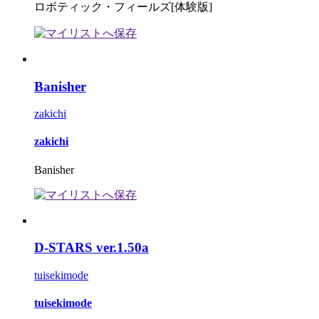
ロボティック・フィールズ[体験版]
Banisher
zakichi
zakichi
Banisher
D-STARS ver.1.50a
tuisekimode
tuisekimode