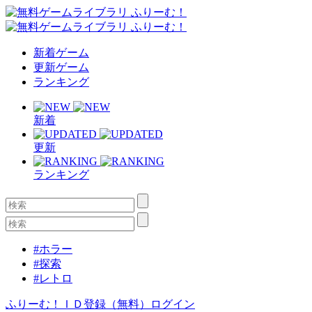
新着ゲーム
更新ゲーム
ランキング
新着
更新
ランキング
#ホラー
#探索
#レトロ
ふりーむ！ＩＤ登録（無料）
ログイン