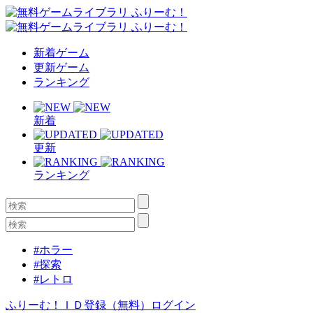
新着ゲーム
更新ゲーム
ランキング
新着
更新
ランキング
#ホラー
#探索
#レトロ
ふりーむ！ＩＤ登録（無料）
ログイン