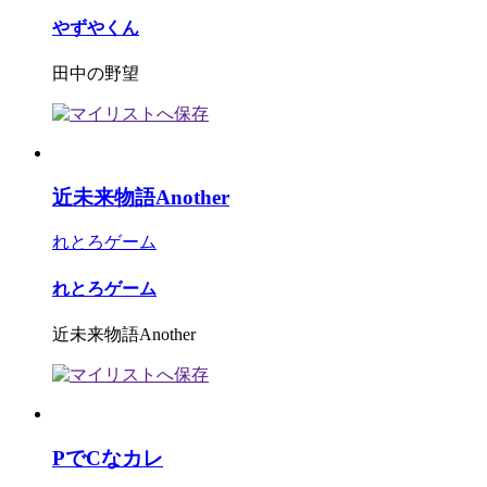
やずやくん
田中の野望
近未来物語Another
れとろゲーム
れとろゲーム
近未来物語Another
PでCなカレ