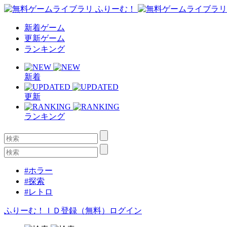
新着ゲーム
更新ゲーム
ランキング
新着
更新
ランキング
#ホラー
#探索
#レトロ
ふりーむ！ＩＤ登録（無料）
ログイン