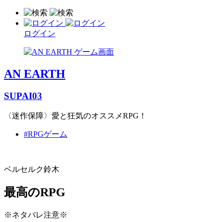
ログイン
AN EARTH
SUPAI03
〈迷作保障〉愛と狂気のオススメRPG！
#RPGゲーム
ベルセルク鈴木
最高のRPG
※ネタバレ注意※