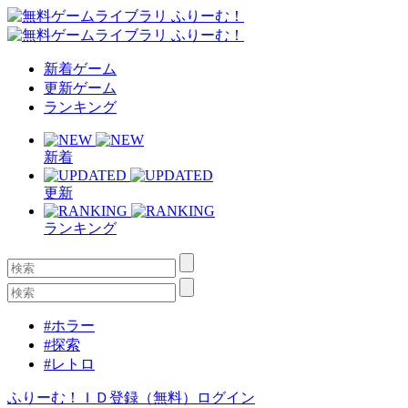
新着ゲーム
更新ゲーム
ランキング
新着
更新
ランキング
#ホラー
#探索
#レトロ
ふりーむ！ＩＤ登録（無料）
ログイン