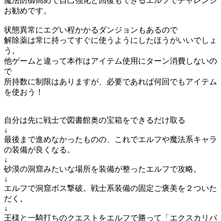
魔法防御高めで自己強化と回復もできるエルフでチャレンジ
お勧めです。
状態異常にエグい程かかるダンジョンもあるので
解除薬は常に持ってすぐに使うようにしたほうがいいでしょ
う。
他ゲームと違って本作はアイテム使用にターン消費しないの
で
所持数に制限はありますが、必要であれば何回でもアイテム
を使おう！
自分は先に戦士で図書館奥の宝箱をできるだけ取る
↓
最後まで進めなかったものの、これでエルフや魔法系キャラ
の装備が良くなる。
↓
砂漠の洞窟みたいな場所を装備が整ったエルフで攻略。
↓
エルフで洞窟ボス撃破。戦士系装備の固定ご褒美を２ついた
だく。
↓
王様と一騎打ちのクエストをエルフで勝って「エクスカリバ