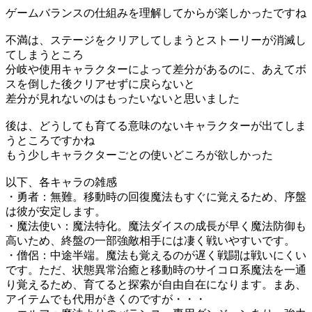
ゲームバランスの仕組みを理解してからが楽しかったですね
不満は、ステージをクリアしてしまうとストーリーが消滅し
てしまうところ
分岐や使用キャラクターによって差分があるのに、あえてボ
スを倒した後クリアせずに戻らないと
差分が見れないのはもったいないと思いました
後は、どうしても育てる意味のないキャラクターが出てしま
うところですかね
もう少しキャラクターごとの使いどころが欲しかった
以下、各キャラの雑感
・勇者：無難。移動時の回復魔法もすぐに覚えるため、序盤
は彼が安定します。
・魔法使い：魔法特化。魔法ダイスの成長が早く魔法防御も
高いため、終盤の一部強敵相手には凄く戦いやすいです。
・僧侶：中途半端。魔法も覚えるのが遅く戦闘は戦いにくい
です。ただ、状態異常治癒と移動時のサイコロ系魔法を一通
り覚えるため、育てると探索が自由自在になります。まあ、
アイテムでも代用がきくのですが・・・