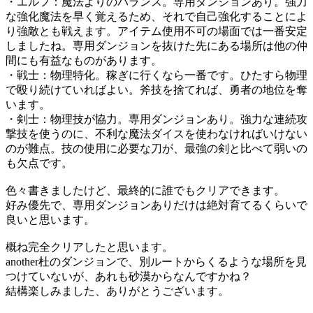
・エルフ：魔法よりのバランス。専用ダンジョンあり。強力
な強化魔法を早く覚えるため、それで自己強化することによ
り強敵とも戦えます。アイテム使用不可の場面では一番安定
しましたね。専用ダンジョンを抜けた先にある場所は他の仲
間にも有益なものがあります。
・戦士：物理特化。稼ぎに行くなら一番です。ひたすら物理
で殴り続けていればよい。斧技を捨てれば、勇者の地位を奪
います。
・剣士：物理技が協力。専用ダンジョンあり。強力な連続攻
撃技を使うのに、不利な魔法ダイスを使わなければいけない
のが難点。技の使用に必要な刀が、最強の剣と比べて弱いの
も欠点です。
色々書きましたけど、最終的に誰でもクリアできます。
好み優先で、専用ダンジョンありだけは絶対育てるくらいで
良いと思います。
概ね完全クリアしたと思います。
another杜のダンジョンで、別ルートからくるような場所を見
つけていないが、あれも砂漠からなんですかね？
結構楽しみました、ありがとうございます。