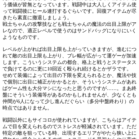
う価値が皆無となっています。戦闘中は大人しくアイテム使
って戦闘後にヒール連打するぐらいです。回復アイテムが尽
きたら素直に撤退しましょう。
戦士ちゃんの攻撃技なども戦士ちゃんの魔法の出目上限がア
レなので、適正レベルで使うのはサンドバッグになりにいく
ようなものです。
レベルが上がれば出目上限も上がっていきますが、進むにつ
れて敵の出目上限も上がり、ブレ幅が広がって運ゲーが加速
します。こういうシステムの都合、格上と戦うとステータス
で負けてるのに更に10回近く殴られ続けるとかザラです。
せめて装備によって出目の下限を変えられるとか、魔法や技
で個別に出目に補正がかかるとか、そういうシステムがあれ
ばゲーム性も大分マシになったと思うのですが……。まあ終
盤にそういう装備等があるのかもしれませんが、少なくとも
仲間が6人になって少し進んだぐらい（多分中盤終わり）の
時点ではありません。
戦闘以外にもサイコロが使われていますが、こちらはアイテ
ムで目を変えられるのでストレスが軽減されています。ただ
特定の敵を狙っている時、出現するエリアがやたら狭い上に