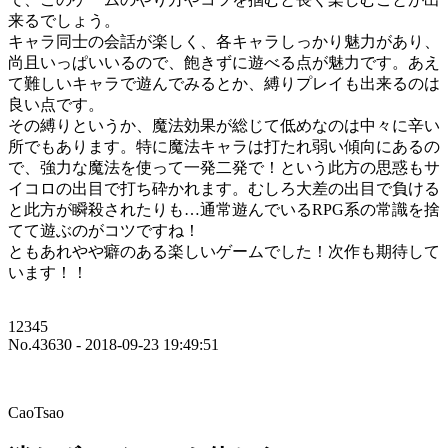
来るでしょう。
キャラ同士の会話が楽しく、各キャラしっかり魅力があり、
尚且いっぱいいるので、飽きずに遊べる点が魅力です。あえ
て難しいキャラで遊んでみるとか、縛りプレイも出来るのは
良い点です。
その縛りというか、魔法効果が総じて低めなのは中々に辛い
所でもあります。特に魔法キャラは打たれ弱い傾向にあるの
で、強力な魔法を使って一発二発で！という此方の思惑もサ
イコロの出目で打ち砕かれます。むしろ大差の出目で負ける
と此方が瞬殺されたりも…通常遊んでいるRPG系の常識を捨
てて遊ぶのがコツですね！
ともあれやや癖のある楽しいゲームでした！次作も期待して
います！！
12345
No.43630 - 2018-09-23 19:49:51
CaoTsao