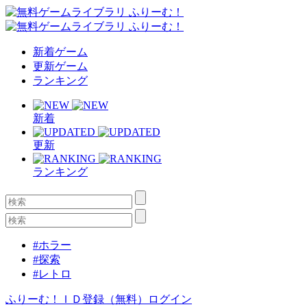
新着ゲーム
更新ゲーム
ランキング
新着
更新
ランキング
#ホラー
#探索
#レトロ
ふりーむ！ＩＤ登録（無料）
ログイン