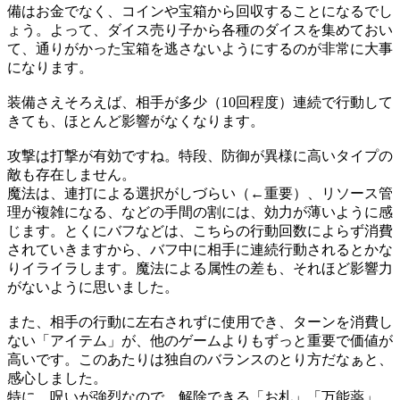
備はお金でなく、コインや宝箱から回収することになるでし
ょう。よって、ダイス売り子から各種のダイスを集めておい
て、通りがかった宝箱を逃さないようにするのが非常に大事
になります。
装備さえそろえば、相手が多少（10回程度）連続で行動して
きても、ほとんど影響がなくなります。
攻撃は打撃が有効ですね。特段、防御が異様に高いタイプの
敵も存在しません。
魔法は、連打による選択がしづらい（←重要）、リソース管
理が複雑になる、などの手間の割には、効力が薄いように感
じます。とくにバフなどは、こちらの行動回数によらず消費
されていきますから、バフ中に相手に連続行動されるとかな
りイライラします。魔法による属性の差も、それほど影響力
がないように思いました。
また、相手の行動に左右されずに使用でき、ターンを消費し
ない「アイテム」が、他のゲームよりもずっと重要で価値が
高いです。このあたりは独自のバランスのとり方だなぁと、
感心しました。
特に、呪いが強烈なので、解除できる「お札」「万能薬」、