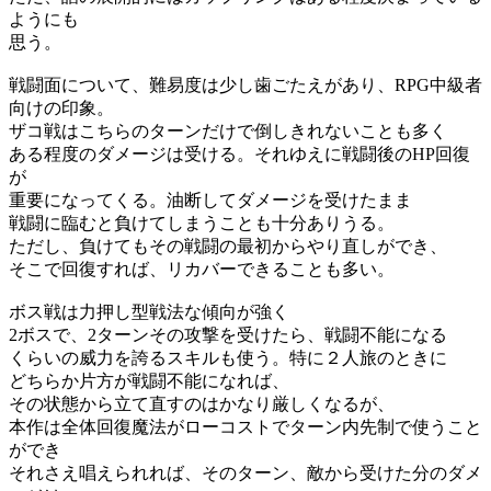
ようにも
思う。
戦闘面について、難易度は少し歯ごたえがあり、RPG中級者
向けの印象。
ザコ戦はこちらのターンだけで倒しきれないことも多く
ある程度のダメージは受ける。それゆえに戦闘後のHP回復
が
重要になってくる。油断してダメージを受けたまま
戦闘に臨むと負けてしまうことも十分ありうる。
ただし、負けてもその戦闘の最初からやり直しができ、
そこで回復すれば、リカバーできることも多い。
ボス戦は力押し型戦法な傾向が強く
2ボスで、2ターンその攻撃を受けたら、戦闘不能になる
くらいの威力を誇るスキルも使う。特に２人旅のときに
どちらか片方が戦闘不能になれば、
その状態から立て直すのはかなり厳しくなるが、
本作は全体回復魔法がローコストでターン内先制で使うこと
ができ
それさえ唱えられれば、そのターン、敵から受けた分のダメ