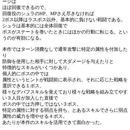
ージは
ほぼ回復できるので、
回復役のシュラのHP、MPさえ尽きなければ
2ボス以降はラスボス以外、基本的に負けない戦闘である。
シュラは基本的には全体回復で
ボスがステートを巻いたときにはほかの行動に転じる、とい
うのが有効になる。
本作ではターン消費なしで通常攻撃に特定の属性を付加した
り
防御を使用した相手に対して大ダメージを与えたりと
特徴的なスキルがいくつかあり、
個人的にボスの中では
属性というヒントが戦闘前に表示され、それに応じた戦略を
選択できる１ボス、
様々なデバフスキルを覚えており様々な戦略を組み立てやす
い３人目が加入した直後で
ボスの中では力押しではない３ボス、
特定の属性に対する弱点を持ち、とあるスキルでさらに弱点
属性の威力を増やせる４ボス、
あたりが本作のスキルを活用できて面白かった。