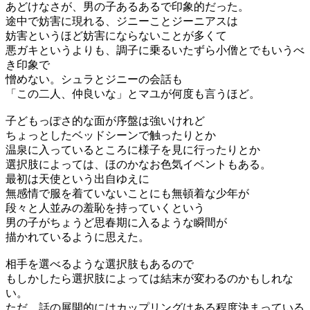
あどけなさが、男の子あるあるで印象的だった。
途中で妨害に現れる、ジニーことジーニアスは
妨害というほど妨害にならないことが多くて
悪ガキというよりも、調子に乗るいたずら小僧とでもいうべ
き印象で
憎めない。シュラとジニーの会話も
「この二人、仲良いな」とマユが何度も言うほど。
子どもっぽさ的な面が序盤は強いけれど
ちょっとしたベッドシーンで触ったりとか
温泉に入っているところに様子を見に行ったりとか
選択肢によっては、ほのかなお色気イベントもある。
最初は天使という出自ゆえに
無感情で服を着ていないことにも無頓着な少年が
段々と人並みの羞恥を持っていくという
男の子がちょうど思春期に入るような瞬間が
描かれているように思えた。
相手を選べるような選択肢もあるので
もしかしたら選択肢によっては結末が変わるのかもしれな
い。
ただ、話の展開的にはカップリングはある程度決まっている