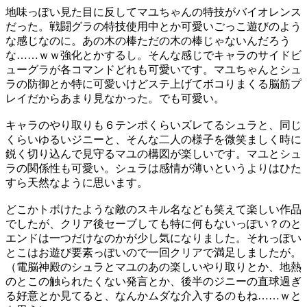
地味っぽい見た目に反してマユちゃんの特技がバイオレンス
だった。戦闘グラの特技使用中とか可愛いごっこ遊びのよう
な感じなのに。あの木の棒ただの木の棒じゃないんだろう
な……ｗｗ強化とかするし。そんな感じでキャラのサイドビ
ューグラが各コマンドどれも可愛いです。マユちゃんとシュ
ラの防御とか特に可愛いけどステ上げてボコりまくる脳筋プ
レイだからあまり見なかった。でも可愛い。
キャラのやり取りも６テンポくらいズレてるシュラと、同じ
くらいゆるいジニーと、そんな二人の様子を微笑ましく時に
鋭く切り込んで見守るマユの構図が楽しいです。マユとシュ
ラの関係性も可愛い。シュラは感情が薄いというよりはひた
すら天然なように思います。
どこかトボけたような敵のスキル名なども笑えて楽しい作品
でしたが、クリア後セーブしても特に何もないっぽい？のと
エンドは一つだけなのかが少し気になりました。それっぽい
とこはお遊び要素っぽいので一回クリアで満足しましたが。
（電脳神殿のシュラとマユのあの楽しいやり取りとか、地熱
のとこの触られたくない発言とか、後半のジニーの直球過ぎ
る好意とか見てると、なんかムダな介入するのもね……ｗと