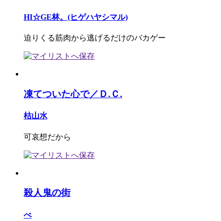
HI☆GE林。(ヒゲハヤシマル)
迫りくる筋肉から逃げるだけのバカゲー
凍てついた心で／Ｄ.Ｃ.
枯山水
可哀想だから
殺人鬼の街
べ