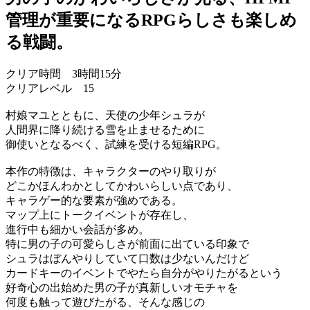
管理が重要になるRPGらしさも楽しめ
る戦闘。
クリア時間 3時間15分
クリアレベル 15
村娘マユとともに、天使の少年シュラが
人間界に降り続ける雪を止ませるために
御使いとなるべく、試練を受ける短編RPG。
本作の特徴は、キャラクターのやり取りが
どこかほんわかとしてかわいらしい点であり、
キャラゲー的な要素が強めである。
マップ上にトークイベントが存在し、
進行中も細かい会話が多め。
特に男の子の可愛らしさが前面に出ている印象で
シュラはぼんやりしていて口数は少ないんだけど
カードキーのイベントでやたら自分がやりたがるという
好奇心の出始めた男の子が真新しいオモチャを
何度も触って遊びたがる、そんな感じの