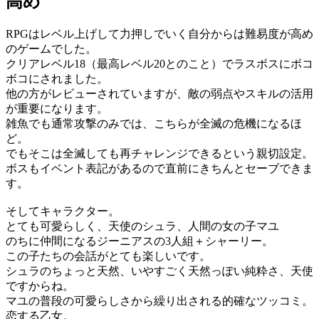
高め
RPGはレベル上げして力押しでいく自分からは難易度が高め
のゲームでした。
クリアレベル18（最高レベル20とのこと）でラスボスにボコ
ボコにされました。
他の方がレビューされていますが、敵の弱点やスキルの活用
が重要になります。
雑魚でも通常攻撃のみでは、こちらが全滅の危機になるほ
ど。
でもそこは全滅しても再チャレンジできるという親切設定。
ボスもイベント表記があるので直前にきちんとセーブできま
す。
そしてキャラクター。
とても可愛らしく、天使のシュラ、人間の女の子マユ
のちに仲間になるジーニアスの3人組＋シャーリー。
この子たちの会話がとても楽しいです。
シュラのちょっと天然、いやすごく天然っぽい純粋さ、天使
ですからね。
マユの普段の可愛らしさから繰り出される的確なツッコミ。
恋する乙女。