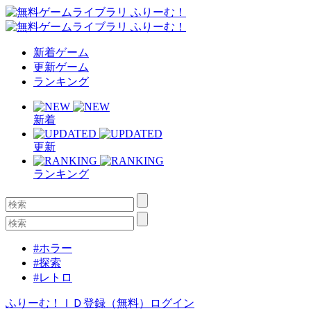
新着ゲーム
更新ゲーム
ランキング
新着
更新
ランキング
#ホラー
#探索
#レトロ
ふりーむ！ＩＤ登録（無料）
ログイン