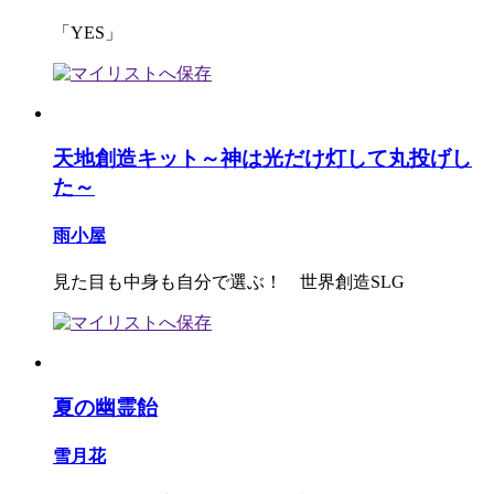
「YES」
天地創造キット～神は光だけ灯して丸投げし
た～
雨小屋
見た目も中身も自分で選ぶ！ 世界創造SLG
夏の幽霊飴
雪月花