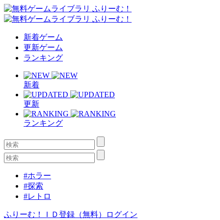
新着ゲーム
更新ゲーム
ランキング
新着
更新
ランキング
#ホラー
#探索
#レトロ
ふりーむ！ＩＤ登録（無料）
ログイン