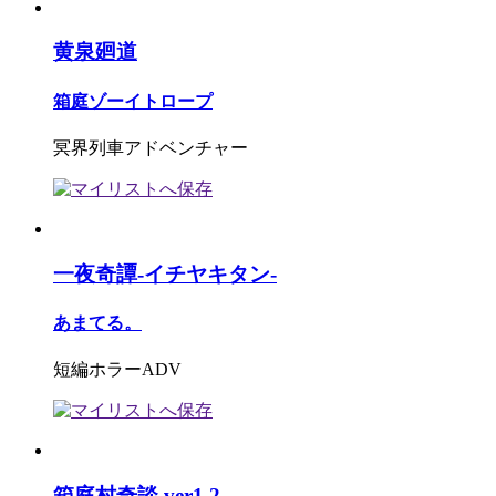
黄泉廻道
箱庭ゾーイトロープ
冥界列車アドベンチャー
一夜奇譚-イチヤキタン-
あまてる。
短編ホラーADV
箱庭村奇談 ver1.2