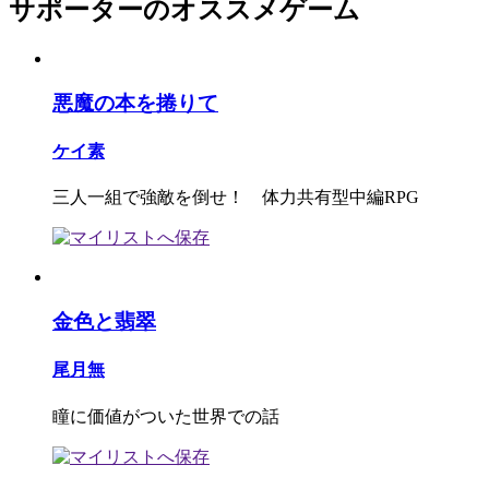
サポーターのオススメゲーム
悪魔の本を捲りて
ケイ素
三人一組で強敵を倒せ！ 体力共有型中編RPG
金色と翡翠
尾月無
瞳に価値がついた世界での話