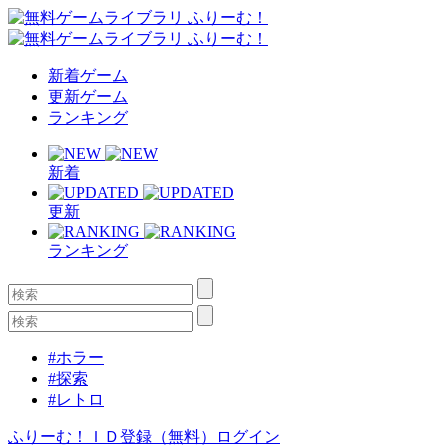
新着ゲーム
更新ゲーム
ランキング
新着
更新
ランキング
#ホラー
#探索
#レトロ
ふりーむ！ＩＤ登録（無料）
ログイン