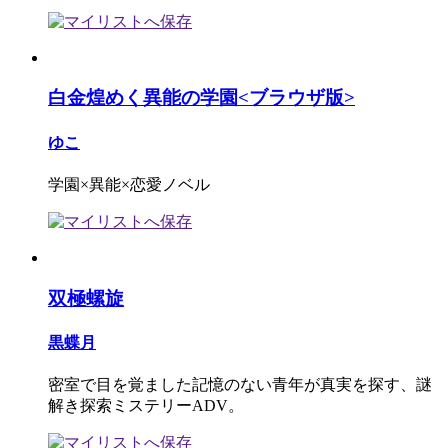
白金煌めく異能の学園<ブラウザ版>
ゆこ
学園×異能×恋愛ノベル
双極螺旋
黒蝶月
密室で目を覚ました記憶のない青年が真実を探す、謎
解き探索ミステリーADV。