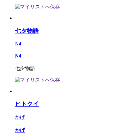
七夕物語
N4
N4
七夕物語
ヒトクイ
かげ
かげ