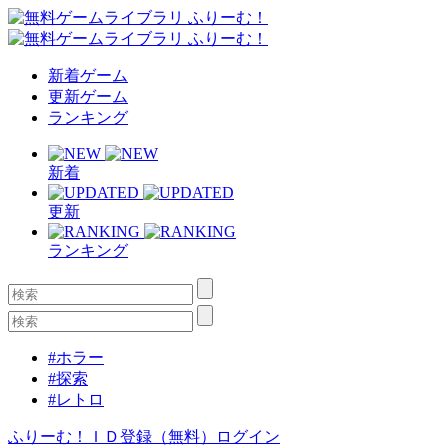
新着ゲーム
更新ゲーム
ランキング
新着
更新
ランキング
#ホラー
#探索
#レトロ
ふりーむ！ＩＤ登録（無料）
ログイン