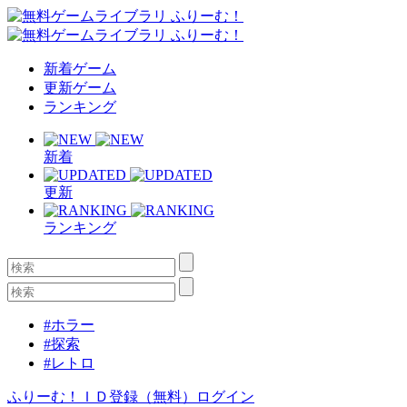
新着ゲーム
更新ゲーム
ランキング
新着
更新
ランキング
#ホラー
#探索
#レトロ
ふりーむ！ＩＤ登録（無料）
ログイン