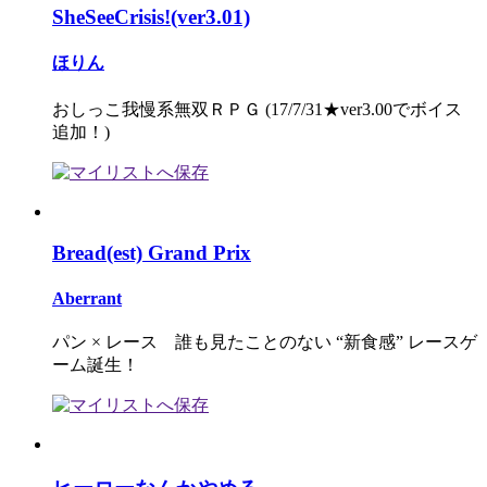
SheSeeCrisis!(ver3.01)
ほりん
おしっこ我慢系無双ＲＰＧ (17/7/31★ver3.00でボイス
追加！)
Bread(est) Grand Prix
Aberrant
パン × レース 誰も見たことのない “新食感” レースゲ
ーム誕生！