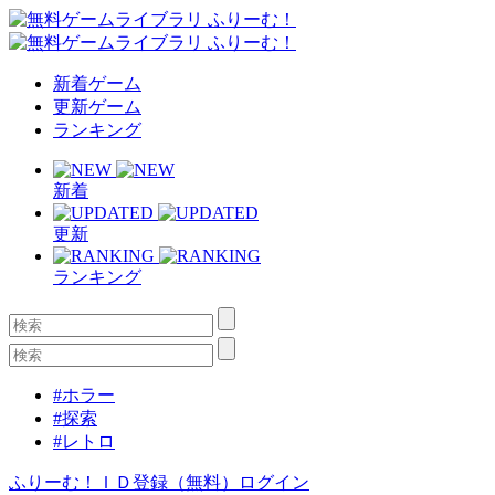
新着ゲーム
更新ゲーム
ランキング
新着
更新
ランキング
#ホラー
#探索
#レトロ
ふりーむ！ＩＤ登録（無料）
ログイン