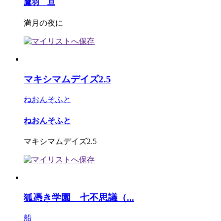
鷹羽 旦
満月の夜に
マキシマムデイズ2.5
ねおんそふと
ねおんそふと
マキシマムデイズ2.5
狐憑き学園 七不思議（...
船