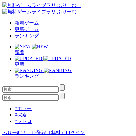
新着ゲーム
更新ゲーム
ランキング
新着
更新
ランキング
#ホラー
#探索
#レトロ
ふりーむ！ＩＤ登録（無料）
ログイン