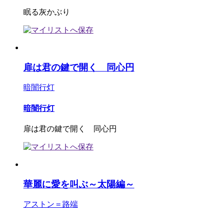
眠る灰かぶり
扉は君の鍵で開く 同心円
暗闇行灯
暗闇行灯
扉は君の鍵で開く 同心円
華麗に愛を叫ぶ～太陽編～
アストン＝路端