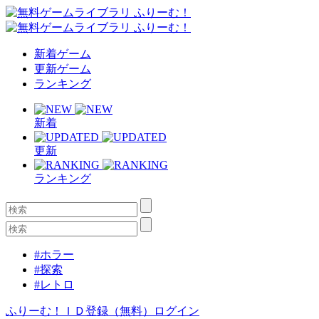
新着ゲーム
更新ゲーム
ランキング
新着
更新
ランキング
#ホラー
#探索
#レトロ
ふりーむ！ＩＤ登録（無料）
ログイン