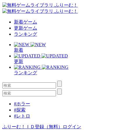
新着ゲーム
更新ゲーム
ランキング
新着
更新
ランキング
#ホラー
#探索
#レトロ
ふりーむ！ＩＤ登録（無料）
ログイン