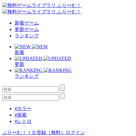
新着ゲーム
更新ゲーム
ランキング
新着
更新
ランキング
#ホラー
#探索
#レトロ
ふりーむ！ＩＤ登録（無料）
ログイン