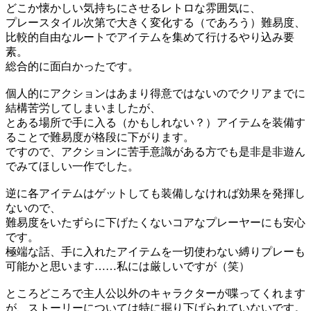
どこか懐かしい気持ちにさせるレトロな雰囲気に、
プレースタイル次第で大きく変化する（であろう）難易度、
比較的自由なルートでアイテムを集めて行けるやり込み要
素。
総合的に面白かったです。
個人的にアクションはあまり得意ではないのでクリアまでに
結構苦労してしまいましたが、
とある場所で手に入る（かもしれない？）アイテムを装備す
ることで難易度が格段に下がります。
ですので、アクションに苦手意識がある方でも是非是非遊ん
でみてほしい一作でした。
逆に各アイテムはゲットしても装備しなければ効果を発揮し
ないので、
難易度をいたずらに下げたくないコアなプレーヤーにも安心
です。
極端な話、手に入れたアイテムを一切使わない縛りプレーも
可能かと思います……私には厳しいですが（笑）
ところどころで主人公以外のキャラクターが喋ってくれます
が、ストーリーについては特に掘り下げられていないです。