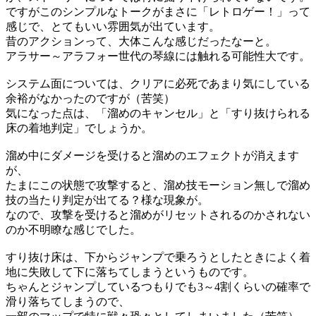
ですがこのシンプルなトークがまさに「レトロゲー！」って
感じで、とてもいい雰囲気が出ています。
昔のアクションって、大体こんな感じだったなーと。
アラサー～アラフォー世代の琴線には触れる可能性大です。
システム面については、クリアに必死であまり気にしている
余裕がなかったのですが（苦笑）
気になった点は、「溜めのキャンセル」と「すり抜けられる
床の着地判定」でしょうか。
溜め中にダメージを受けると溜めのエフェクトが消えます
が、
たまにこの状態で攻撃すると、溜め技モーション無しで溜め
技の当たり判定が出てる？様な現象が。
なので、攻撃を受けると溜めがリセットされるのかされない
のか不明瞭な感じでした。
すり抜け床は、下からジャンプで乗ろうとしたときによく着
地に失敗して下に落ちてしまうというものです。
ちゃんとジャンプしているつもりでも3～4割くらいの確率で
滑り落ちてしまうので、