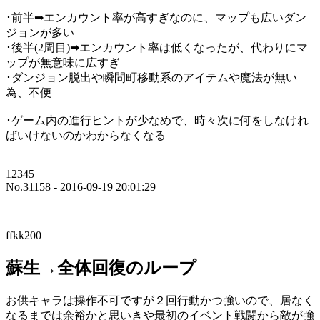
･前半➡エンカウント率が高すぎなのに、マップも広いダン
ジョンが多い
･後半(2周目)➡エンカウント率は低くなったが、代わりにマ
ップが無意味に広すぎ
･ダンジョン脱出や瞬間町移動系のアイテムや魔法が無い
為、不便
･ゲーム内の進行ヒントが少なめで、時々次に何をしなけれ
ばいけないのかわからなくなる
12345
No.31158 - 2016-09-19 20:01:29
ffkk200
蘇生→全体回復のループ
お供キャラは操作不可ですが２回行動かつ強いので、居なく
なるまでは余裕かと思いきや最初のイベント戦闘から敵が強