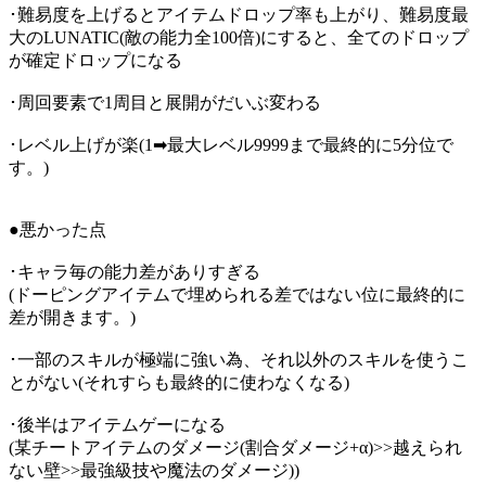
･難易度を上げるとアイテムドロップ率も上がり、難易度最
大のLUNATIC(敵の能力全100倍)にすると、全てのドロップ
が確定ドロップになる
･周回要素で1周目と展開がだいぶ変わる
･レベル上げが楽(1➡最大レベル9999まで最終的に5分位で
す。)
●悪かった点
･キャラ毎の能力差がありすぎる
(ドーピングアイテムで埋められる差ではない位に最終的に
差が開きます。)
･一部のスキルが極端に強い為、それ以外のスキルを使うこ
とがない(それすらも最終的に使わなくなる)
･後半はアイテムゲーになる
(某チートアイテムのダメージ(割合ダメージ+α)>>越えられ
ない壁>>最強級技や魔法のダメージ))