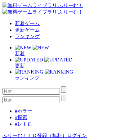
新着ゲーム
更新ゲーム
ランキング
新着
更新
ランキング
#ホラー
#探索
#レトロ
ふりーむ！ＩＤ登録（無料）
ログイン