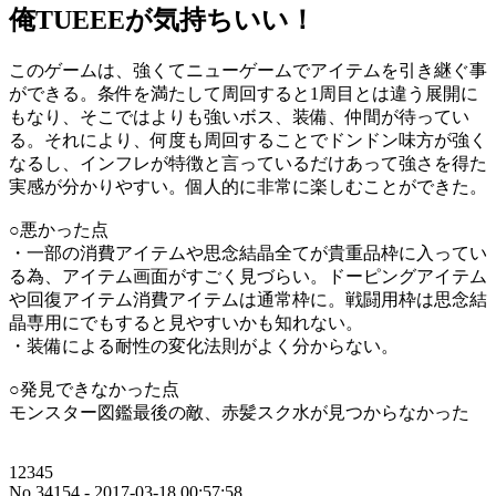
俺TUEEEが気持ちいい！
このゲームは、強くてニューゲームでアイテムを引き継ぐ事
ができる。条件を満たして周回すると1周目とは違う展開に
もなり、そこではよりも強いボス、装備、仲間が待ってい
る。それにより、何度も周回することでドンドン味方が強く
なるし、インフレが特徴と言っているだけあって強さを得た
実感が分かりやすい。個人的に非常に楽しむことができた。
○悪かった点
・一部の消費アイテムや思念結晶全てが貴重品枠に入ってい
る為、アイテム画面がすごく見づらい。ドーピングアイテム
や回復アイテム消費アイテムは通常枠に。戦闘用枠は思念結
晶専用にでもすると見やすいかも知れない。
・装備による耐性の変化法則がよく分からない。
○発見できなかった点
モンスター図鑑最後の敵、赤髪スク水が見つからなかった
12345
No.34154 - 2017-03-18 00:57:58