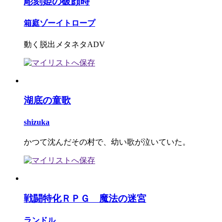
彫刻姫の破顔時
箱庭ゾーイトロープ
動く脱出メタネタADV
湖底の童歌
shizuka
かつて沈んだその村で、幼い歌が泣いていた。
戦闘特化ＲＰＧ 魔法の迷宮
ランドル