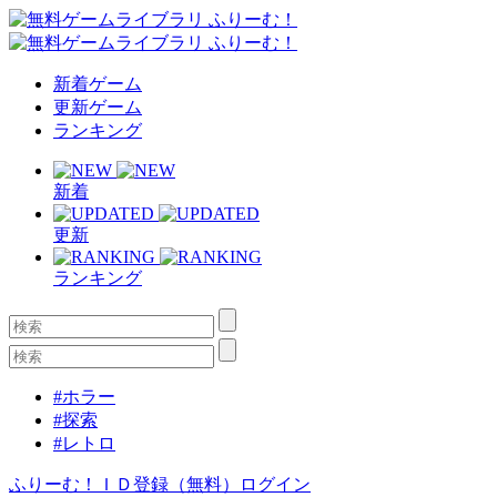
新着ゲーム
更新ゲーム
ランキング
新着
更新
ランキング
#ホラー
#探索
#レトロ
ふりーむ！ＩＤ登録（無料）
ログイン