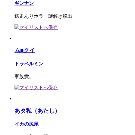
ギンナン
逃走ありホラー謎解き脱出
ム■クイ
トラベルミン
家族愛。
あタ私（あたし）
イカの尻尾