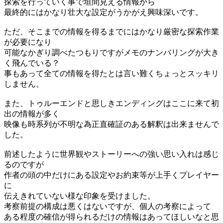
探索を行っていく事で垣間見える情報から
最終的にはかなり壮大な設定がうかがえ興味深いです。
ただ、そこまでの情報を得るまでにはかなり厳密な探索作業
が必要になり
可能なかぎり調べたつもりですがメモのナンバリングが大き
く飛んでいる？
事もあって全ての情報を得たとは言い難くちょっとスッキリ
しません。
また、トゥルーエンドと思しきエンディングはここに来て初
出の情報が多く
映像も時系列が不明な為正直確証のある解釈は出来ませんで
した。
前述したように世界観やストーリーへの強い思い入れは感じ
るのですが
作者の頭の中だけにある設定やお約束等が上手くプレイヤー
に
伝えきれていない様な印象を受けました。
考察前提の構成は悪くはないですが、個人の考察によって
ある程度の確信が得られるだけの情報はあってほしいなと思