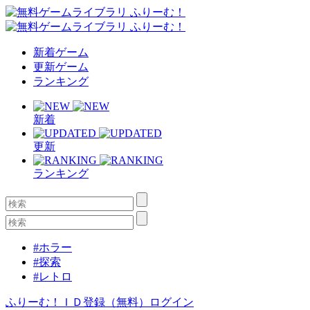
新着ゲーム
更新ゲーム
ランキング
新着
更新
ランキング
#ホラー
#探索
#レトロ
ふりーむ！ＩＤ登録（無料）
ログイン