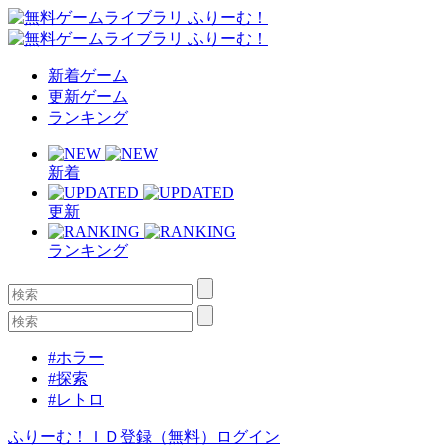
新着ゲーム
更新ゲーム
ランキング
新着
更新
ランキング
#ホラー
#探索
#レトロ
ふりーむ！ＩＤ登録（無料）
ログイン