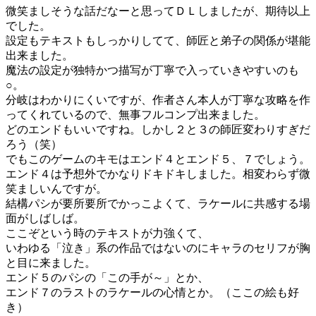
微笑ましそうな話だなーと思ってＤＬしましたが、期待以上
でした。
設定もテキストもしっかりしてて、師匠と弟子の関係が堪能
出来ました。
魔法の設定が独特かつ描写が丁寧で入っていきやすいのも
○。
分岐はわかりにくいですが、作者さん本人が丁寧な攻略を作
ってくれているので、無事フルコンプ出来ました。
どのエンドもいいですね。しかし２と３の師匠変わりすぎだ
ろう（笑）
でもこのゲームのキモはエンド４とエンド５、７でしょう。
エンド４は予想外でかなりドキドキしました。相変わらず微
笑ましいんですが。
結構パシが要所要所でかっこよくて、ラケールに共感する場
面がしばしば。
ここぞという時のテキストが力強くて、
いわゆる「泣き」系の作品ではないのにキャラのセリフが胸
と目に来ました。
エンド５のパシの「この手が～」とか、
エンド７のラストのラケールの心情とか。（ここの絵も好
き）