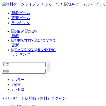
新着ゲーム
更新ゲーム
ランキング
新着
更新
ランキング
#ホラー
#探索
#レトロ
ふりーむ！ＩＤ登録（無料）
ログイン