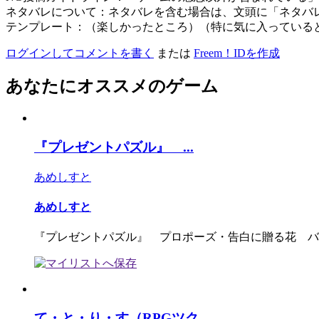
ネタバレについて：ネタバレを含む場合は、文頭に「ネタバ
テンプレート：（楽しかったところ）（特に気に入っている
ログインしてコメントを書く
または
Freem！IDを作成
あなたにオススメのゲーム
『プレゼントパズル』 ...
あめしすと
あめしすと
『プレゼントパズル』 プロポーズ・告白に贈る花 バ
て・と・り・す（RPGツク...