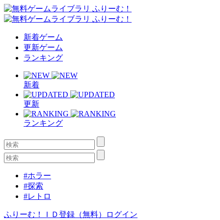
新着ゲーム
更新ゲーム
ランキング
新着
更新
ランキング
#ホラー
#探索
#レトロ
ふりーむ！ＩＤ登録（無料）
ログイン