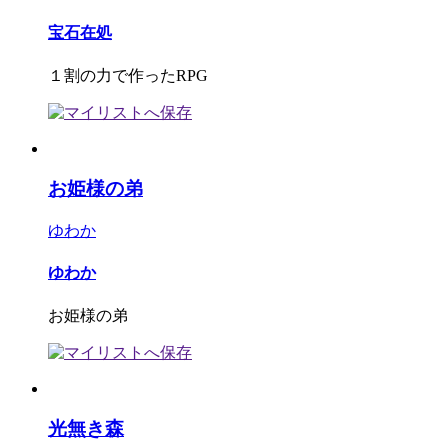
宝石在処
１割の力で作ったRPG
お姫様の弟
ゆわか
ゆわか
お姫様の弟
光無き森