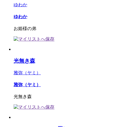
ゆわか
ゆわか
お姫様の弟
光無き森
雅弥（ヤミ）
雅弥（ヤミ）
光無き森