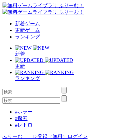
新着ゲーム
更新ゲーム
ランキング
新着
更新
ランキング
#ホラー
#探索
#レトロ
ふりーむ！ＩＤ登録（無料）
ログイン