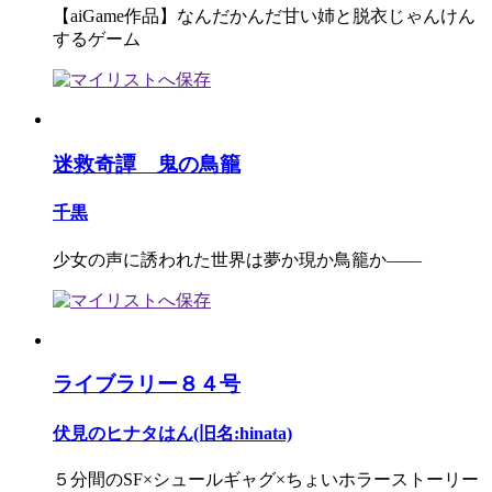
【aiGame作品】なんだかんだ甘い姉と脱衣じゃんけん
するゲーム
迷救奇譚 鬼の鳥籠
千黒
少女の声に誘われた世界は夢か現か鳥籠か――
ライブラリー８４号
伏見のヒナタはん(旧名:hinata)
５分間のSF×シュールギャグ×ちょいホラーストーリー