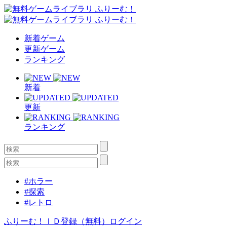
新着ゲーム
更新ゲーム
ランキング
新着
更新
ランキング
#ホラー
#探索
#レトロ
ふりーむ！ＩＤ登録（無料）
ログイン