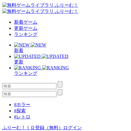
新着ゲーム
更新ゲーム
ランキング
新着
更新
ランキング
#ホラー
#探索
#レトロ
ふりーむ！ＩＤ登録（無料）
ログイン