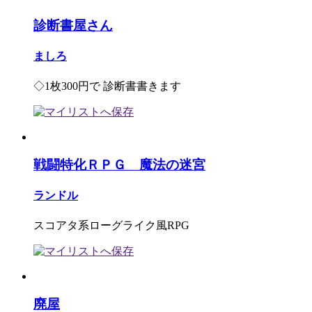
診断書屋さん
ましろ
◇1枚300円で 診断書書きます
戦闘特化ＲＰＧ 魔法の迷宮
ランドル
スコアタ系ローグライク風RPG
廃屋