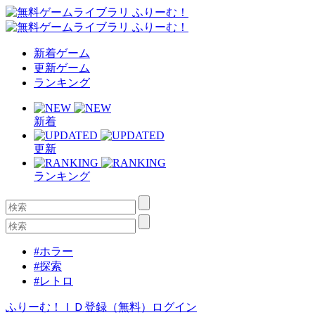
新着ゲーム
更新ゲーム
ランキング
新着
更新
ランキング
#ホラー
#探索
#レトロ
ふりーむ！ＩＤ登録（無料）
ログイン