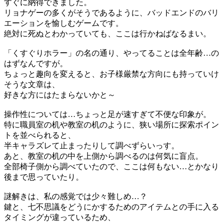
すぐに納得できました。
リョナゲーの多くがそうであるように、バッドエンドのバリ
エーションを愉しむゲームです。
絶対に死ぬとわかっていても、ここは行かねばなるまい。
「くすぐりホラー」の名の通り、やってることは全年齢…の
はずなんですが。
ちょっと趣向を変えると、お子様厳禁な方向にも持っていけ
そうな文章は、
好きな方にはたまらないかと～
操作性については…ちょっと足が速すぎて不便な印象が。
特に職員室の机や教室の机のように、狭い場所に探索ポイン
トを並べられると、
半キャラズレて止まったりして調べずらいっす。
あと、教室の机の中を上側から調べるのは何気に盲点。
全部椅子側から調べていたので、ここは何もない…とかなり
後まで思っていたり。
謎解きは、私の感覚では少々難しめ…？
鍵と、七不思議をどうにかするためのアイテムとの手に入る
タイミングが違っているため、