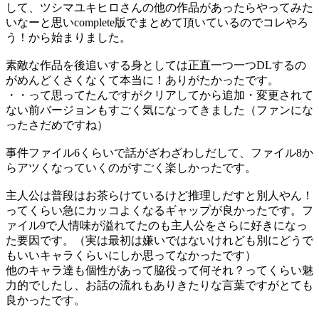
して、ツシマユキヒロさんの他の作品があったらやってみた
いなーと思いcomplete版でまとめて頂いているのでコレやろ
う！から始まりました。
素敵な作品を後追いする身としては正直一つ一つDLするの
がめんどくさくなくて本当に！ありがたかったです。
・・って思ってたんですがクリアしてから追加・変更されて
ない前バージョンもすごく気になってきました（ファンにな
ったさだめですね）
事件ファイル6くらいで話がざわざわしだして、ファイル8か
らアツくなっていくのがすごく楽しかったです。
主人公は普段はお茶らけているけど推理しだすと別人やん！
ってくらい急にカッコよくなるギャップが良かったです。フ
ァイル9で人情味が溢れてたのも主人公をさらに好きになっ
た要因です。（実は最初は嫌いではないけれども別にどうで
もいいキャラくらいにしか思ってなかったです）
他のキャラ達も個性があって脇役って何それ？ってくらい魅
力的でしたし、お話の流れもありきたりな言葉ですがとても
良かったです。