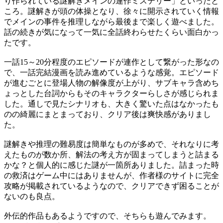
り作られている謎解きメインの連作ミステリー」といったと
ころ。謎解きが頭の体操となり、徐々に開示されていく情報
でメインの事件を推理しながら最後まで楽しく遊べました。
話の続きが気になって一気に全話終わらせたくらい面白かっ
たです。
一話15～20分程度のエピソードが連作として繋がった形なの
で、一話完結漫画を読み進めているような感覚。エピソード
が進むごとに登場人物の解像度が上がり、サブキャラ含めち
ょっとした台詞からもそのキャラクターらしさが感じられま
した。通しで見たシナリオも、大きく驚いた点はなかったも
のの綺麗にまとまっており、クリア後は爽快感がありまし
た。
謎解きや推理の難易度は簡単なものが多めで、それなりに考
えたものが数か所、解法の考え方が固まってしまうと詰まる
かな？と個人的に感じた謎が一箇所ありました。詰まった時
の救済はゲーム中にはありませんが、作者様のサイトに完全
攻略が掲載されているようなので、クリアできず困ることが
ないのも良点。
外伝的作品もあるようですので、そちらも遊んでみます。