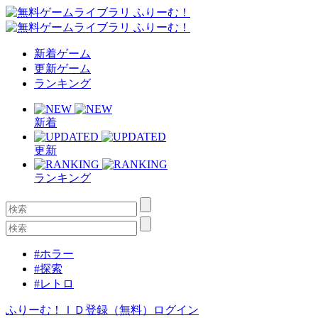
新着ゲーム
更新ゲーム
ランキング
新着
更新
ランキング
#ホラー
#探索
#レトロ
ふりーむ！ＩＤ登録（無料）
ログイン