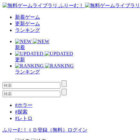
新着ゲーム
更新ゲーム
ランキング
新着
更新
ランキング
#ホラー
#探索
#レトロ
ふりーむ！ＩＤ登録（無料）
ログイン