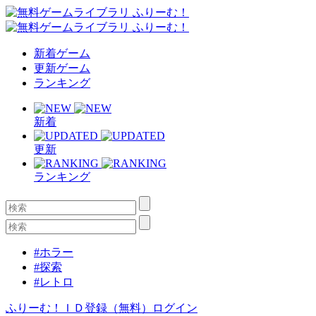
新着ゲーム
更新ゲーム
ランキング
新着
更新
ランキング
#ホラー
#探索
#レトロ
ふりーむ！ＩＤ登録（無料）
ログイン