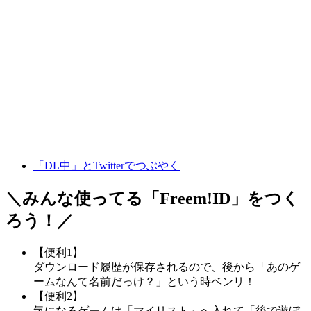
「DL中」とTwitterでつぶやく
＼みんな使ってる「
Freem!ID
」をつく
ろう！／
【便利1】
ダウンロード履歴が保存されるので、後から「あのゲ
ームなんて名前だっけ？」という時ベンリ！
【便利2】
気になるゲームは「マイリスト」へ入れて「後で遊ぼ