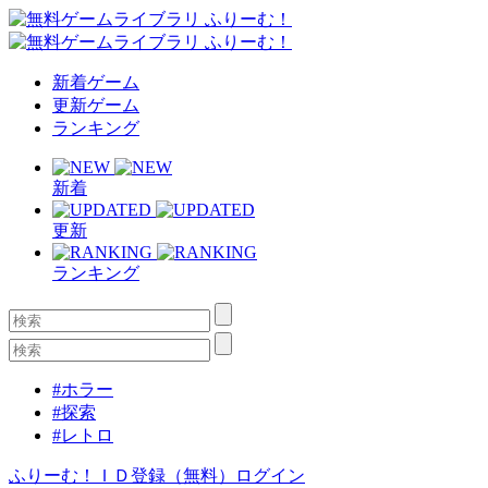
新着ゲーム
更新ゲーム
ランキング
新着
更新
ランキング
#ホラー
#探索
#レトロ
ふりーむ！ＩＤ登録（無料）
ログイン