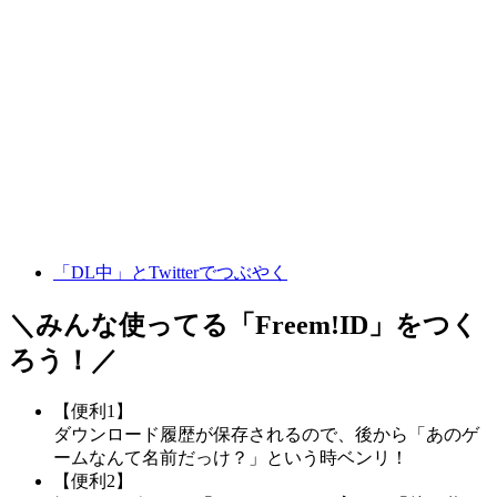
「DL中」とTwitterでつぶやく
＼みんな使ってる「
Freem!ID
」をつく
ろう！／
【便利1】
ダウンロード履歴が保存されるので、後から「あのゲ
ームなんて名前だっけ？」という時ベンリ！
【便利2】