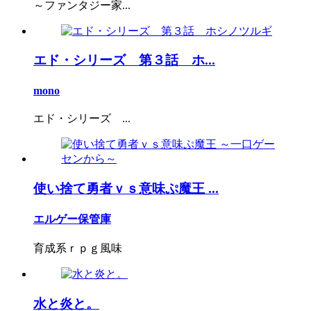
～ファンタジー家...
エド・シリーズ 第３話 ホ...
mono
エド・シリーズ ...
使い捨て勇者ｖｓ意味ぷ魔王 ...
エルゲー保管庫
育成系ｒｐｇ風味
水と炎と。