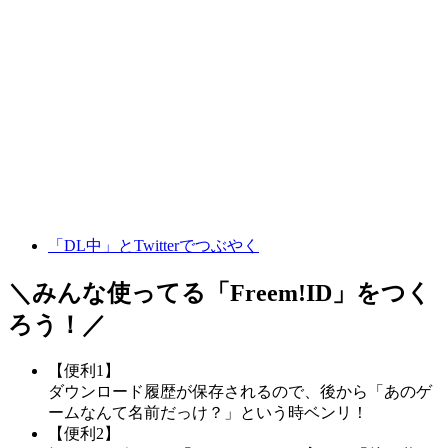
「DL中」とTwitterでつぶやく
＼みんな使ってる「
Freem!ID
」をつく
ろう！／
【便利1】
ダウンロード履歴が保存されるので、後から「あのゲ
ームなんて名前だっけ？」という時ベンリ！
【便利2】