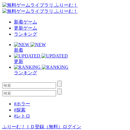
新着ゲーム
更新ゲーム
ランキング
新着
更新
ランキング
#ホラー
#探索
#レトロ
ふりーむ！ＩＤ登録（無料）
ログイン