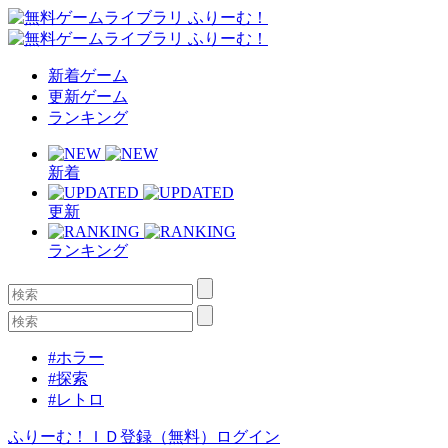
新着ゲーム
更新ゲーム
ランキング
新着
更新
ランキング
#ホラー
#探索
#レトロ
ふりーむ！ＩＤ登録（無料）
ログイン