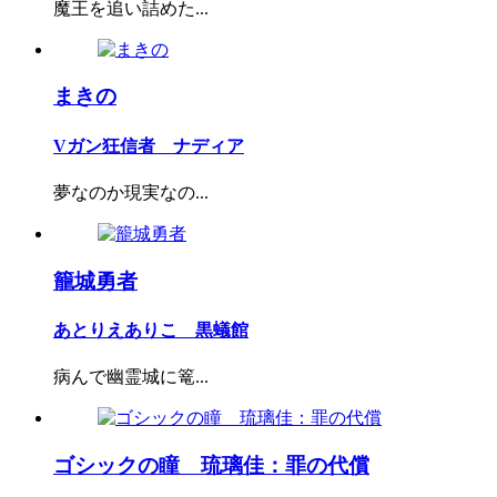
魔王を追い詰めた...
まきの
Vガン狂信者 ナディア
夢なのか現実なの...
籠城勇者
あとりえありこ 黒蟻館
病んで幽霊城に篭...
ゴシックの瞳 琉璃佳：罪の代償