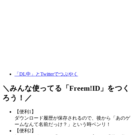
「DL中」とTwitterでつぶやく
＼みんな使ってる「
Freem!ID
」をつく
ろう！／
【便利1】
ダウンロード履歴が保存されるので、後から「あのゲ
ームなんて名前だっけ？」という時ベンリ！
【便利2】