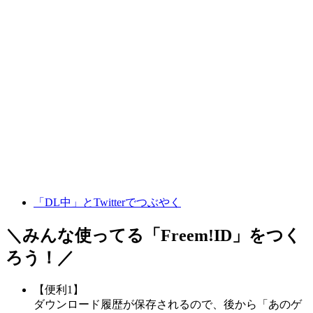
「DL中」とTwitterでつぶやく
＼みんな使ってる「
Freem!ID
」をつく
ろう！／
【便利1】
ダウンロード履歴が保存されるので、後から「あのゲ