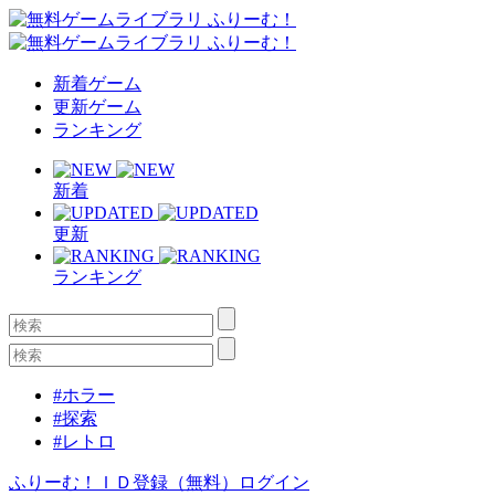
新着ゲーム
更新ゲーム
ランキング
新着
更新
ランキング
#ホラー
#探索
#レトロ
ふりーむ！ＩＤ登録（無料）
ログイン