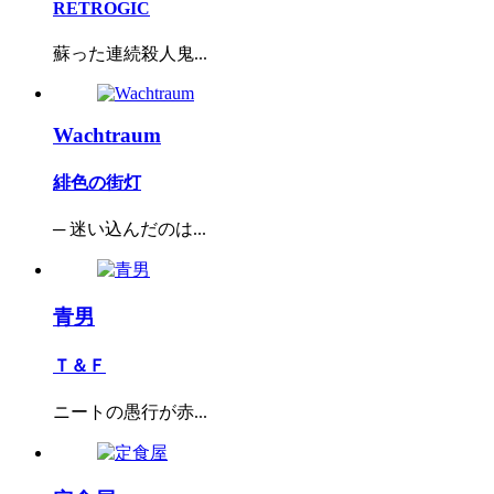
RETROGIC
蘇った連続殺人鬼...
Wachtraum
緋色の街灯
─ 迷い込んだのは...
青男
Ｔ＆Ｆ
ニートの愚行が赤...