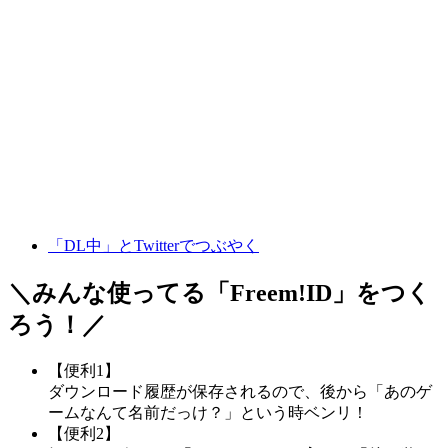
「DL中」とTwitterでつぶやく
＼みんな使ってる「
Freem!ID
」をつく
ろう！／
【便利1】
ダウンロード履歴が保存されるので、後から「あのゲ
ームなんて名前だっけ？」という時ベンリ！
【便利2】