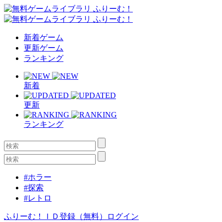
新着ゲーム
更新ゲーム
ランキング
新着
更新
ランキング
#ホラー
#探索
#レトロ
ふりーむ！ＩＤ登録（無料）
ログイン