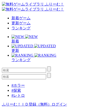
新着ゲーム
更新ゲーム
ランキング
新着
更新
ランキング
#ホラー
#探索
#レトロ
ふりーむ！ＩＤ登録（無料）
ログイン