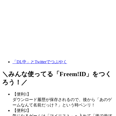
「DL中」とTwitterでつぶやく
＼みんな使ってる「
Freem!ID
」をつく
ろう！／
【便利1】
ダウンロード履歴が保存されるので、後から「あのゲ
ームなんて名前だっけ？」という時ベンリ！
【便利2】
気になるゲームは「マイリスト」へ入れて「後で遊ぼ