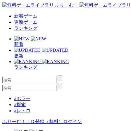
新着ゲーム
更新ゲーム
ランキング
新着
更新
ランキング
#ホラー
#探索
#レトロ
ふりーむ！ＩＤ登録（無料）
ログイン