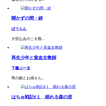
開かずの間・続
ばうらん
大切なあのこを救...
再生少年と貧血女教師
下藤ぶー太
男の娘とお姉さん...
はちゅ戦記♯１ 眠れる森の逆