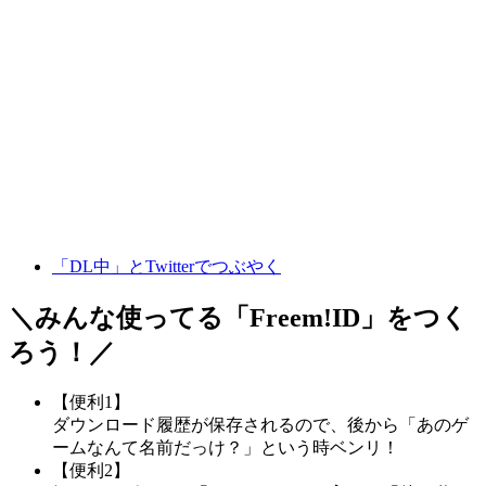
「DL中」とTwitterでつぶやく
＼みんな使ってる「
Freem!ID
」をつく
ろう！／
【便利1】
ダウンロード履歴が保存されるので、後から「あのゲ
ームなんて名前だっけ？」という時ベンリ！
【便利2】