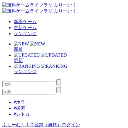
新着ゲーム
更新ゲーム
ランキング
新着
更新
ランキング
#ホラー
#探索
#レトロ
ふりーむ！ＩＤ登録（無料）
ログイン