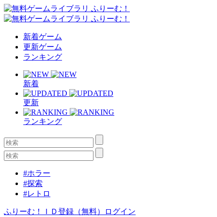
新着ゲーム
更新ゲーム
ランキング
新着
更新
ランキング
#ホラー
#探索
#レトロ
ふりーむ！ＩＤ登録（無料）
ログイン