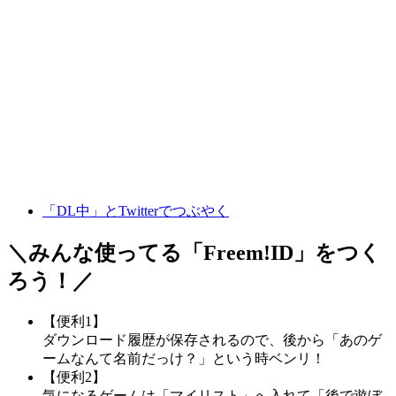
「DL中」とTwitterでつぶやく
＼みんな使ってる「
Freem!ID
」をつく
ろう！／
【便利1】
ダウンロード履歴が保存されるので、後から「あのゲ
ームなんて名前だっけ？」という時ベンリ！
【便利2】
気になるゲームは「マイリスト」へ入れて「後で遊ぼ