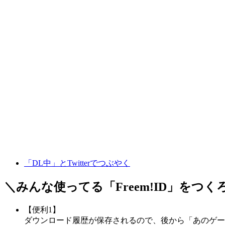
「DL中」とTwitterでつぶやく
＼みんな使ってる「
Freem!ID
」をつく
【便利1】
ダウンロード履歴が保存されるので、後から「あのゲー