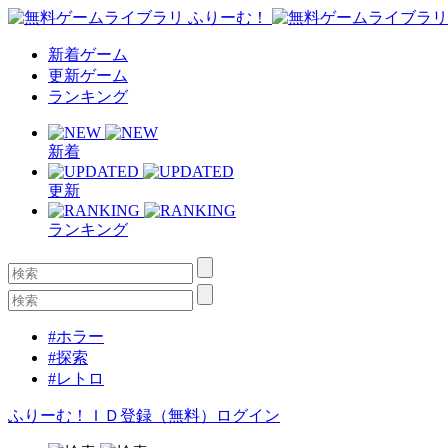
新着ゲーム
更新ゲーム
ランキング
新着
更新
ランキング
#ホラー
#探索
#レトロ
ふりーむ！ＩＤ登録（無料）
ログイン