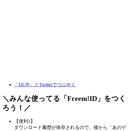
「DL中」とTwitterでつぶやく
＼みんな使ってる「
Freem!ID
」をつく
ろう！／
【便利1】
ダウンロード履歴が保存されるので、後から「あのゲ