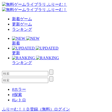
新着ゲーム
更新ゲーム
ランキング
新着
更新
ランキング
#ホラー
#探索
#レトロ
ふりーむ！ＩＤ登録（無料）
ログイン