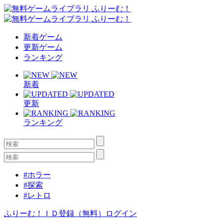
新着ゲーム
更新ゲーム
ランキング
新着
更新
ランキング
#ホラー
#探索
#レトロ
ふりーむ！ＩＤ登録（無料）
ログイン