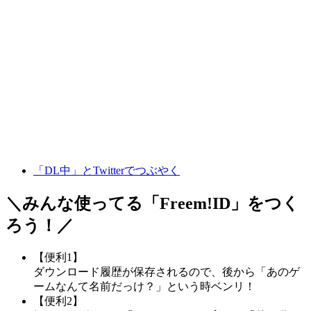
「DL中」とTwitterでつぶやく
＼みんな使ってる「
Freem!ID
」をつく
ろう！／
【便利1】
ダウンロード履歴が保存されるので、後から「あのゲ
ームなんて名前だっけ？」という時ベンリ！
【便利2】