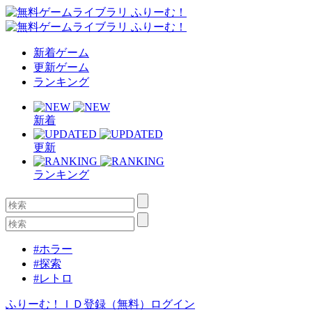
新着ゲーム
更新ゲーム
ランキング
新着
更新
ランキング
#ホラー
#探索
#レトロ
ふりーむ！ＩＤ登録（無料）
ログイン