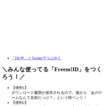
「DL中」とTwitterでつぶやく
＼みんな使ってる「
Freem!ID
」をつく
ろう！／
【便利1】
ダウンロード履歴が保存されるので、後から「あのゲ
ームなんて名前だっけ？」という時ベンリ！
【便利2】